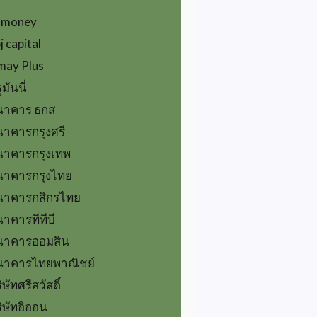
-money
j capital
may Plus
ูมันนี่
นาคาร ธกส
าคารกรุงศรี
นาคารกรุงเทพ
นาคารกรุงไทย
นาคารกสิกรไทย
าคารทีทีบี
นาคารออมสิน
นาคารไทยพาณิชย์
ิษัทศรีสวัสดิ์
ิษัทอิออน