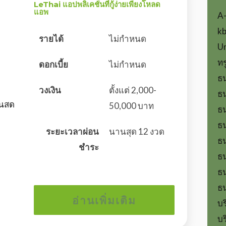
LeThai แอปพลิเคชั่นที่กู้ง่ายเพียงโหลด
แอพ
A
kb
รายได้
ไม่กำหนด
U
ทร
ดอกเบี้ย
ไม่กำหนด
ธ
วงเงิน
ตั้งแต่ 2,000-
ธน
ินสด
50,000 บาท
ธ
ธ
ระยะเวลาผ่อน
นานสุด 12 งวด
ธ
ชำระ
ธน
ธ
ธ
อ่านเพิ่มเติม
บร
บร