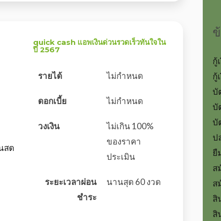
ข
quick cash แอพเงินด่วนรวดเร็วทันใจใน
ปี 2567
กู
รายได้
ไม่กำหนด
กู
บั
ดอกเบี้ย
ไม่กำหนด
บั
บั
วงเงิน
ไม่เกิน 100%
ปล
ของราคา
ินสด
ยื
ประเมิน
สม
ระยะเวลาผ่อน
นานสุด 60 งวด
สม
ชำระ
สิ
สิ