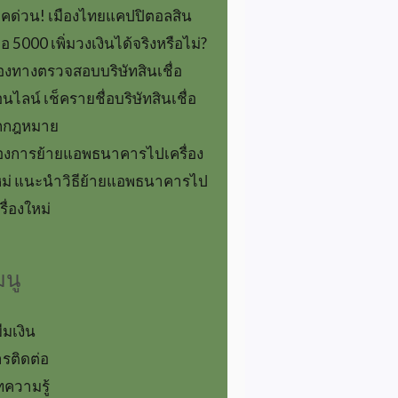
็คด่วน! เมืองไทยแคปปิตอลสิน
ื่อ 5000 เพิ่มวงเงินได้จริงหรือไม่?
องทางตรวจสอบบริษัทสินเชื่อ
นไลน์ เช็ครายชื่อบริษัทสินเชื่อ
ูกกฎหมาย
องการย้ายแอพธนาคารไปเครื่อง
ม่ แนะนำวิธีย้ายแอพธนาคารไป
รื่องใหม่
มนู
ยืมเงิน
รติดต่อ
ความรู้