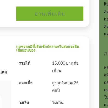
สิ
สิ
อ่านเพิ่มเติม
ก
สิ
แอ
แคชจอยมีทั้งสินเชื่อบัตรกดเงินสดและสิน
เชื่อผ่อนของ
ก
รายได้
15,000 บาทต่อ
พร
เดือน
ินสด
สม
อ
ดอกเบี้ย
สูงสุดร้อยละ 25
ธ
ต่อปี
ใน
วงเงิน
ไม่เกิน
แล