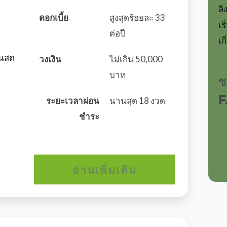
ลิ
ดอกเบี้ย
สูงสุดร้อยละ 33
เร
ต่อปี
เก
ินสด
วงเงิน
ไม่เกิน 50,000
บาท
ช
ระยะเวลาผ่อน
นานสุด 18 งวด
ชำระ
อ่านเพิ่มเติม