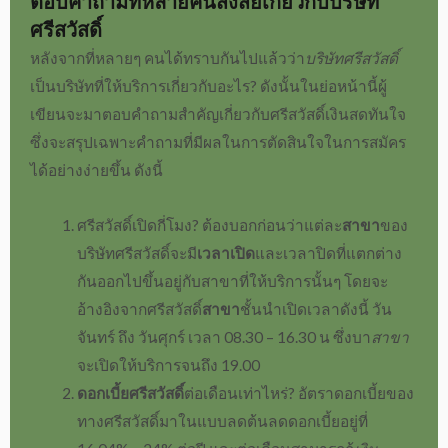
ตอบคำถามที่หลายคนสงสัยเกี่ยวกับ
บริษัท
ศรีสวัสดิ์
หลังจากที่หลายๆ คนได้ทราบกันไปแล้วว่า
บริษัทศรีสวัสดิ์
เป็นบริษัทที่ให้บริการเกี่ยวกับอะไร? ดังนั้นในย่อหน้านี้ผู้
เขียนจะมาตอบคำถามสำคัญเกี่ยวกับ
ศรีสวัสดิ์เงินสดทันใจ
ซึ่งจะสรุปเฉพาะคำถามที่มีผลในการตัดสินใจในการสมัคร
ได้อย่างง่ายขึ้น ดังนี้
ศรีสวัสดิ์เปิดกี่โมง? ต้องบอกก่อนว่าแต่ละ
สาขา
ของ
บริษัทศรีสวัสดิ์
จะมี
เวลาเปิด
และ
เวลาปิด
ที่แตกต่าง
กันออกไปขึ้นอยู่กับสาขาที่ให้บริการนั้นๆ โดยจะ
อ้างอิงจาก
ศรีสวัสดิ์
สาขา
ชั้นนำเปิดเวลาดังนี้
วัน
จันทร์ ถึง วันศุกร์ เวลา 08.30 – 16.30 น ซึ่งบา
สาขา
จะเปิดให้บริการจนถึง 19.00
ดอกเบี้ยศรีสวัสดิ์
ต่อเดือนเท่าไหร่
?
อัตราดอกเบี้ยของ
ทาง
ศรีสวัสดิ์
มาในแบบลดต้นลดดอกเบี้ย
อยู่ที่