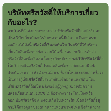
บริษัทศรีสวัสดิ์
ให้บริการเกี่ยว
กับอะไร?
หากใครที่กำลังอยากทราบว่า
บริษัทศรีสวัสดิ์
คืออะไร? และ
เป็นบริษัทเกี่ยวกับอะไร? บทความนี้มีคำตอบ ติดตามราย
ละเอียดได้ดังนี้
ศรีสวัสดิ์เงินสดทันใจ
เป็นบริษัที่ให้บริการ
เกี่ยวกับสินเชื่อรายย่อย ภายใต้เครื่องหมายบริการคำว่า
ศรีสวัสดิ์สินเชื่อเงินสด
โดยธุรกิจหลักๆ ของ
บริษัทศรีสวัสดิ์
คือ
ให้บริการ
เงินศรีสวัสดิ์
ประเภทสินเชื่อรายย่อยแบบมีหลัก
ประกัน เช่น การ
จำนำทะเบียนรถ
ทั้งรถใหม่และรถเก่าหรือจะ
เป็นการ
กู้
เงินศรีสวัสดิ์
ประเภทสินเชื่อบ้านและที่ดิน โดย
บริษัทศรีสวัสดิ์
ถือเป็น
บริษัทเงินกู้ถูกกฎหมาย
ที่มีความ
ปลอดภัยแน่นอน 100% ไม่ต้องห่วงว่าจะโดนโกงหรือ
ดอกเบี้ยศรีสวัสดิ์
จะแพงจนเกินไปเพราะ
สินเชื่อศรีสวัสดิ์
อยู่
ภายใต้การดูแลของธนาคารแห่งประเทศไทย ซึ่ง
สำนักงาน