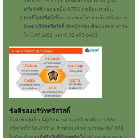
16.04% – 24% ต่อปี และต่อเดือนสามารถ
กู้
เงิน
ศรีสวัสดิ์
ด้วยดอกเบี้ย 0.75% ต่อเดือน เท่านั้น
เบอร์โทรศรีสวัสดิ์
หมายเลขอะไร
?
หากใครที่ต้องการ
ติดต่อ
บริษัทศรีสวัสดิ์
เพื่อสมัคร
สินเชื่อเงินสด
สามารถ
โทรได้ที่
1652. แฟกซ์. 02-693-6463
ข้อดีของ
บริษัทศรีสวัสดิ์
ในหัวข้อสุดท้ายนี้ผู้เขียนจะมาแนะนำข้อดีของ
บริษัท
ศรีสวัสดิ์
ว่ามีอะไรบ้าง? ถ้าพร้อมแล้วอ่านรายละเอียได้ที่นี่
ในปัจจุบันตอนนี้
ศรีสวัสดิ์เงินสดทันใจ
ได้ทำการขยาย
สาขา