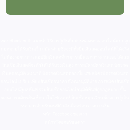
worldbank.or.th
แนะนำวิธีการกู้เงินยืมผ่านช่องทางออนไลน์แบบถูก
กฎหมายได้รับเงินเร็ว สมัครง่ายซึ่งจะมีทั้งยืมเงินสดออนไลน์ที่ได้จริง
ไม่ต้องรอผลนาน แอปยืมเงินสดที่สามารถยื่นเอกสารผ่านแอปได้เลย
สินเชื่อเงินสดที่จะทำให้ได้รับวงเงินสูง การสมัครบัตรเงินสด บัตรกด
เงินสดอนุมัติ 30 นาที บัตรกดเงินสดดอกเบี้ย 0% สมัครบัตรกดเงินสด
ออนไลน์ เปรียบเทียบสินเชื่อธนาคารไหนอนุมัติง่าย การสมัครสินเชื่อ
ออนไลน์รู้ผลทันที รวมสินเชื่อออนไลน์อนุมัติทันทีถูกกฎหมาย ขั้น
ตอนการสมัครสินเชื่อนาโนไฟแนนซ์ สินเชื่อหมุนเวียน ต้องการกู้เงิน
ธนาคารสำหรับคนที่กำลังเดือดร้อนทางการเงิน
หน้า Facebook ของเรา
หน้าทวิตเตอร์ของเรา