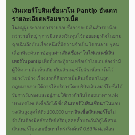
เงินเทอร์โบสินเชื่อนาโน
Pantip อัพเดท
รายละเอียดพร้อมชาวเน็ต
ในหมู่ผู้ประกอบการรายย่อยซึ่งอาจจะมีเงินสำรองน้อย
กว่ารายใหญ่ ๆ การมีแหล่งเงินทุนไว้ต่อยอดธุรกิจในยาม
ฉุกเฉินถือเป็นเรื่องหนึ่งที่มีความจำเป็น โดยหลาย ๆ คน
เลือกที่จะค้นหาข้อมูลผ่าน
สินเชื่อนาโนไฟแนนซ์เงิน
เทอร์โบ pantip
เพื่อตั้งกระทู้ถาม หรือเข้าไปแอบส่องว่ามี
ผู้ให้ความคิดเห็นเกี่ยวกับ
เงินเทอร์โบสินเชื่อนาโน
ไว้
อย่างไรบ้าง เรื่องแรกก็คือการเป็น
สินเชื่อนาโนถูก
กฎหมาย
ภายใต้การให้บริการโดย
บริษัทเงินเทอร์โบ
ซึ่งได้
รับการรับรองและอยู่ภายใต้การกำกับโดยธนาคารแห่ง
ประเทศไทยที่เชื่อถือได้ ซึ่ง
เงินเทอร์โบสินเชื่อนาโน
มอบ
วงเงินสูงสุด
ให้ถึง 100,000 บาท
สินเชื่อเงินเทอร์โบ
ไม่
จำเป็นต้องมีหลักทรัพย์หรือบุคคลค้ำประกันก็กู้ได้ ส่วน
เงินเทอร์โบดอกเบี้ยเท่าไหร่
เริ่มต้นที่ 0.68 % ต่อเดือน