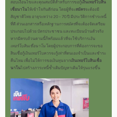
สอบเงื่อนไขและคุณสมบัติสำหรับการขอกู้
เงินเทอร์โบสิน
เชื่อนาโน
ให้เข้าใจกันดีก่อน โดยผู้ที่จะ
สมัคร
จะต้องมี
สัญชาติไทย อายุระหว่าง 20 – 70 ปี มีประวัติการชำระหนี้
ที่ดี ส่วน
เอกสาร
หรือ
หลักฐานการสมัคร
ที่จะต้องจัดเตรียม
ประกอบไปด้วย บัตรประชาชน และทะเบียนบ้านตัวจริง
หากมีครบถ้วนตามนี้ก็พร้อมแล้วที่จะใช้บริการ
เงิน
เทอร์โบสินเชื่อนาโน
โดยผู้ประกอบการที่ต้องการจะขอ
สินเชื่อ
กู้เงินเทอร์โบ
ควรจะกู้เท่าที่ตนเองจำเป็นและชำระ
คืนไหม เพื่อไม่ให้การขอเงินทุนจาก
เงินเทอร์โบสินเชื่อ
นาโน
ไปสร้างภาระหนี้ซ้ำเติมปัญหาเดิมให้รุนแรงขึ้น