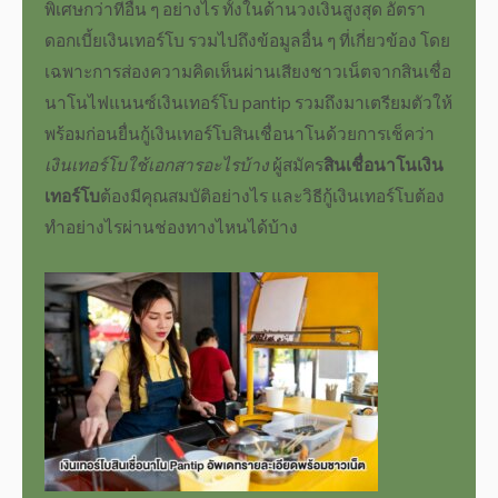
พิเศษกว่าที่อื่น ๆ อย่างไร ทั้งในด้าน
วงเงินสูงสุด
อัตรา
ดอกเบี้ยเงินเทอร์โบ
รวมไปถึงข้อมูลอื่น ๆ ที่เกี่ยวข้อง โดย
เฉพาะการส่องความคิดเห็นผ่านเสียงชาวเน็ตจาก
สินเชื่อ
นาโนไฟแนนซ์เงินเทอร์โบ pantip
รวมถึงมาเตรียมตัวให้
พร้อมก่อนยื่นกู้
เงินเทอร์โบสินเชื่อนาโน
ด้วยการเช็คว่า
เงินเทอร์โบใช้เอกสารอะไรบ้าง
ผู้
สมัคร
สินเชื่อนาโนเงิน
เทอร์โบ
ต้องมีคุณสมบัติอย่างไร และวิธี
กู้เงินเทอร์โบ
ต้อง
ทำอย่างไรผ่านช่องทางไหนได้บ้าง